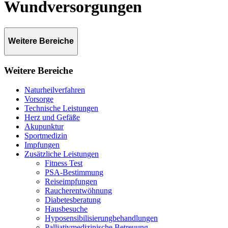
Wundversorgungen
Weitere Bereiche
Weitere Bereiche
Naturheil­verfahren
Vorsorge
Technische Leistungen
Herz und Gefäße
Akupunktur
Sportmedizin
Impfungen
Zusätzliche Leistungen
Fitness Test
PSA-Bestimmung
Reiseimpfungen
Raucherentwöhnung
Diabetesberatung
Hausbesuche
Hyposensibilisierungbehandlungen
Palliativmedizinische Betreuung